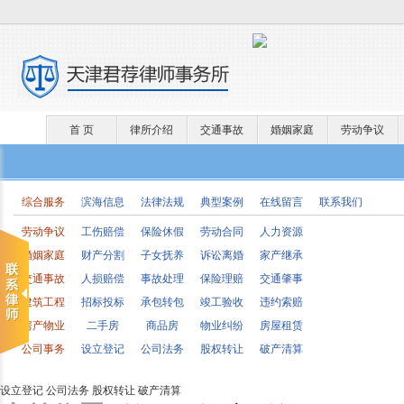
首 页
律所介绍
交通事故
婚姻家庭
劳动争议
综合服务
滨海信息
法律法规
典型案例
在线留言
联系我们
劳动争议
工伤赔偿
保险休假
劳动合同
人力资源
婚姻家庭
财产分割
子女抚养
诉讼离婚
家产继承
交通事故
人损赔偿
事故处理
保险理赔
交通肇事
建筑工程
招标投标
承包转包
竣工验收
违约索赔
房产物业
二手房
商品房
物业纠纷
房屋租赁
公司事务
设立登记
公司法务
股权转让
破产清算
设立登记
公司法务
股权转让
破产清算