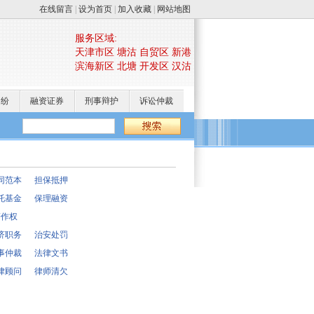
在线留言
|
设为首页
|
加入收藏
|
网站地图
服务区域:
天津市区 塘沽 自贸区 新港
滨海新区 北塘 开发区 汉沽
纠纷
融资证券
刑事辩护
诉讼仲裁
同范本
担保抵押
托基金
保理融资
著作权
济职务
治安处罚
事仲裁
法律文书
律顾问
律师清欠