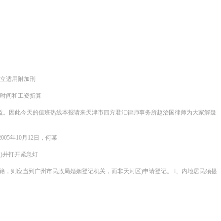
独立适用附加刑
作时间和工资折算
益。因此今天的值班热线本报请来天津市四方君汇律师事务所赵治国律师为大家解疑
5年10月12日，何某
)并打开紧急灯
，则应当到广州市民政局婚姻登记机关，而非天河区)申请登记。 l、内地居民须提