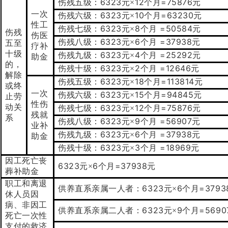
6323
12
=75876
伤残五级：
元×
个月
元
一次
6323
10
=63230
伤残六级：
元×
个月
元
性工
6323
8
=50584
伤残七级：
元×
个月
元
伤残
伤医
6323
6
=37938
伤残八级：
元×
个月
元
五至
疗补
十级
6323
4
=25292
伤残九级：
元×
个月
元
助金
的，
6323
2
=12646
伤残十级：
元×
个月
元
解除
6323
18
=113814
伤残五级：
元×
个月
元
或终
一次
6323
15
=94845
伤残六级：
元×
个月
元
止劳
性伤
动关
6323
12
=75876
伤残七级：
元×
个月
元
残就
系
6323
9
=56907
伤残八级：
元×
个月
元
业补
6323
6
=37938
伤残九级：
元×
个月
元
助金
6323
3
=18969
伤残十级：
元×
个月
元
因工死亡丧
6323
6
=37938
元×
个月
元
葬补助金
职工和离退
6323
6
=3793
供养直系亲属一人者：
元×
个月
休人员因
病、非因工
6323
9
=5690
供养直系亲属二人者：
元×
个月
死亡一次性
支付的救济