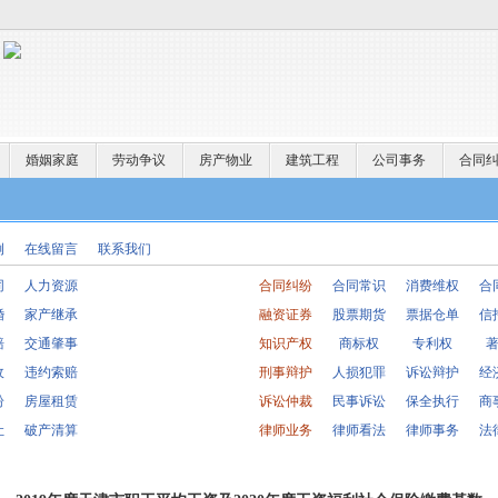
婚姻家庭
劳动争议
房产物业
建筑工程
公司事务
合同
例
在线留言
联系我们
同
人力资源
合同纠纷
合同常识
消费维权
合
婚
家产继承
融资证券
股票期货
票据仓单
信
赔
交通肇事
知识产权
商标权
专利权
收
违约索赔
刑事辩护
人损犯罪
诉讼辩护
经
纷
房屋租赁
诉讼仲裁
民事诉讼
保全执行
商
让
破产清算
律师业务
律师看法
律师事务
法