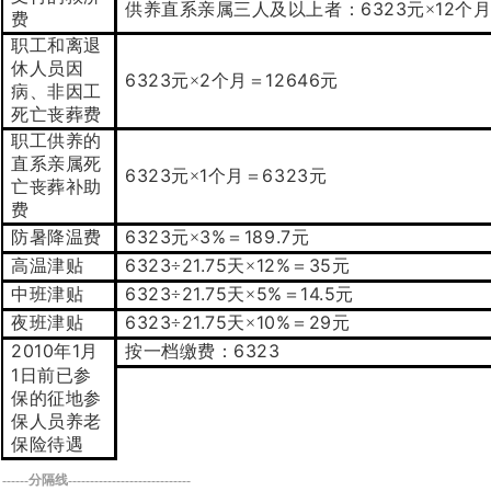
6323
12
供养直系亲属三人及以上者：
元×
个
费
职工和离退
休人员因
6323
2
12646
元×
个月＝
元
病、非因工
死亡丧葬费
职工供养的
直系亲属死
6323
1
6323
元×
个月＝
元
亡丧葬补助
费
6323
3%
189.7
防暑降温费
元×
＝
元
6323
21.75
12%
35
高温津贴
÷
天×
＝
元
6323
21.75
5%
14.5
中班津贴
÷
天×
＝
元
6323
21.75
10%
29
夜班津贴
÷
天×
＝
元
2010
1
6323
年
月
按一档缴费：
1
日前已参
保的征地参
保人员养老
保险待遇
------分隔线----------------------------