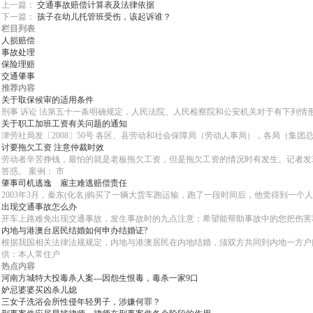
上一篇：
交通事故赔偿计算表及法律依据
下一篇：
孩子在幼儿托管班受伤，该起诉谁？
栏目列表
人损赔偿
事故处理
保险理赔
交通肇事
推荐内容
关于取保候审的适用条件
刑事 诉讼 法第五十一条明确规定，人民法院、人民检察院和公安机关对于有下列情形之
关于职工加班工资有关问题的通知
津劳社局发〔2008〕50号 各区、县劳动和社会保障局（劳动人事局），各局（集
讨要拖欠工资 注意仲裁时效
劳动者辛苦挣钱，最怕的就是老板拖欠工资，但是拖欠工资的情况时有发生。记者发
答惑。 案例： 市
肇事司机逃逸 雇主难逃赔偿责任
2003年3月，秦东(化名)购买了一辆大货车跑运输，跑了一段时间后，他觉得到一个人
出现交通事故怎么办
开车上路难免出现交通事故，发生事故时的九点注意：希望能帮助事故中的您把伤害和损
内地与港澳台居民结婚如何申办结婚证?
根据我国相关法律法规规定，内地与港澳居民在内地结婚，须双方共同到内地一方户口
供：本人常住户
热点内容
河南方城特大投毒杀人案---因怨生恨毒，毒杀一家9口
妒忌婆婆买凶杀儿媳
三女子洗浴会所性侵年轻男子，涉嫌何罪？