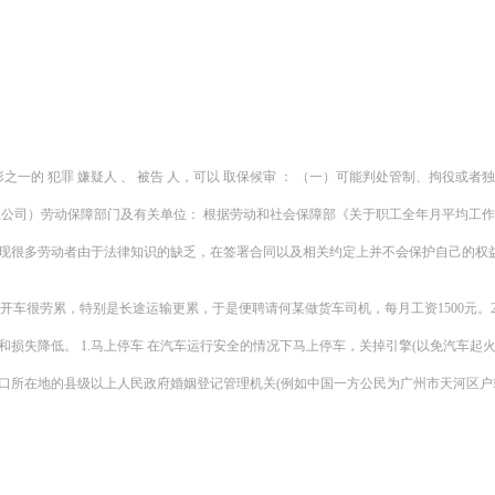
一的 犯罪 嫌疑人 、 被告 人，可以 取保候审 ： （一）可能判处管制、拘役或者
团总公司）劳动保障部门及有关单位： 根据劳动和社会保障部《关于职工全年月平均工
现很多劳动者由于法律知识的缺乏，在签署合同以及相关约定上并不会保护自己的权
开车很劳累，特别是长途运输更累，于是便聘请何某做货车司机，每月工资1500元。200
失降低。 1.马上停车 在汽车运行安全的情况下马上停车，关掉引擎(以免汽车起火
所在地的县级以上人民政府婚姻登记管理机关(例如中国一方公民为广州市天河区户籍